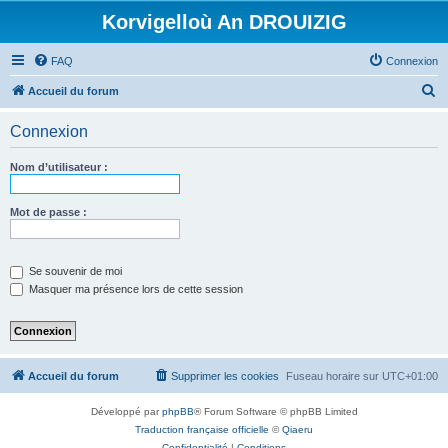
Korvigelloù An DROUIZIG
FAQ
Connexion
R
Accueil du forum
e
Connexion
c
h
Nom d’utilisateur :
e
r
Mot de passe :
c
h
Se souvenir de moi
e
Masquer ma présence lors de cette session
r
Accueil du forum
Supprimer les cookies
Fuseau horaire sur
UTC+01:00
Développé par
phpBB
® Forum Software © phpBB Limited
Traduction française officielle
©
Qiaeru
Confidentialité
|
Conditions