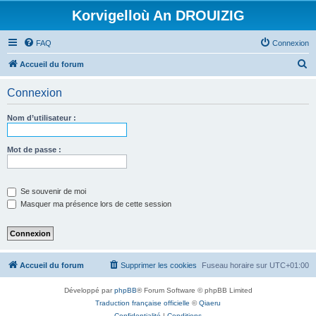
Korvigelloù An DROUIZIG
FAQ
Connexion
R
Accueil du forum
e
Connexion
c
h
Nom d’utilisateur :
e
r
Mot de passe :
c
h
Se souvenir de moi
e
Masquer ma présence lors de cette session
r
Accueil du forum
Supprimer les cookies
Fuseau horaire sur
UTC+01:00
Développé par
phpBB
® Forum Software © phpBB Limited
Traduction française officielle
©
Qiaeru
Confidentialité
|
Conditions