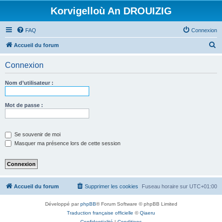
Korvigelloù An DROUIZIG
FAQ
Connexion
R
Accueil du forum
e
Connexion
c
h
Nom d’utilisateur :
e
r
Mot de passe :
c
h
Se souvenir de moi
e
Masquer ma présence lors de cette session
r
Accueil du forum
Supprimer les cookies
Fuseau horaire sur
UTC+01:00
Développé par
phpBB
® Forum Software © phpBB Limited
Traduction française officielle
©
Qiaeru
Confidentialité
|
Conditions