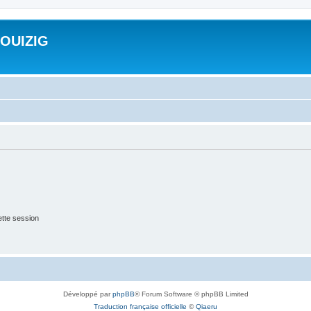
ROUIZIG
tte session
Développé par
phpBB
® Forum Software © phpBB Limited
Traduction française officielle
©
Qiaeru