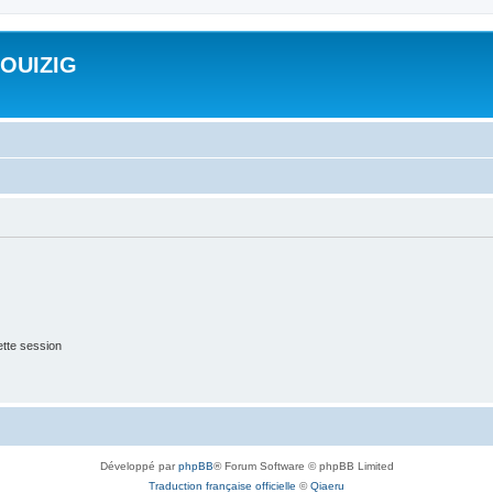
ROUIZIG
tte session
Développé par
phpBB
® Forum Software © phpBB Limited
Traduction française officielle
©
Qiaeru