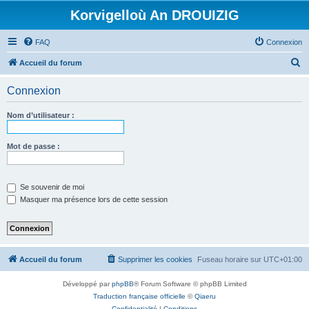
Korvigelloù An DROUIZIG
FAQ
Connexion
R
Accueil du forum
e
Connexion
c
h
Nom d’utilisateur :
e
r
Mot de passe :
c
h
Se souvenir de moi
e
Masquer ma présence lors de cette session
r
Accueil du forum
Supprimer les cookies
Fuseau horaire sur
UTC+01:00
Développé par
phpBB
® Forum Software © phpBB Limited
Traduction française officielle
©
Qiaeru
Confidentialité
|
Conditions