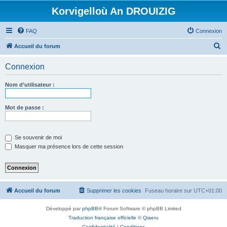
Korvigelloù An DROUIZIG
FAQ
Connexion
R
Accueil du forum
e
Connexion
c
h
Nom d’utilisateur :
e
r
Mot de passe :
c
h
Se souvenir de moi
e
Masquer ma présence lors de cette session
r
Accueil du forum
Supprimer les cookies
Fuseau horaire sur
UTC+01:00
Développé par
phpBB
® Forum Software © phpBB Limited
Traduction française officielle
©
Qiaeru
Confidentialité
|
Conditions