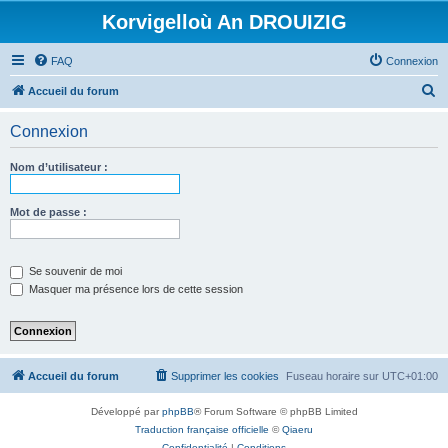
Korvigelloù An DROUIZIG
FAQ
Connexion
R
Accueil du forum
e
Connexion
c
h
Nom d’utilisateur :
e
r
Mot de passe :
c
h
Se souvenir de moi
e
Masquer ma présence lors de cette session
r
Accueil du forum
Supprimer les cookies
Fuseau horaire sur
UTC+01:00
Développé par
phpBB
® Forum Software © phpBB Limited
Traduction française officielle
©
Qiaeru
Confidentialité
|
Conditions