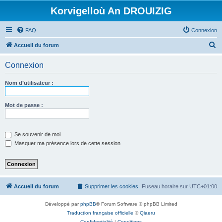
Korvigelloù An DROUIZIG
FAQ
Connexion
R
Accueil du forum
e
Connexion
c
h
Nom d’utilisateur :
e
r
Mot de passe :
c
h
Se souvenir de moi
e
Masquer ma présence lors de cette session
r
Accueil du forum
Supprimer les cookies
Fuseau horaire sur
UTC+01:00
Développé par
phpBB
® Forum Software © phpBB Limited
Traduction française officielle
©
Qiaeru
Confidentialité
|
Conditions