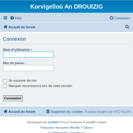
Korvigelloù An DROUIZIG
FAQ
Connexion
R
Accueil du forum
e
Connexion
c
h
Nom d’utilisateur :
e
r
Mot de passe :
c
h
Se souvenir de moi
e
Masquer ma présence lors de cette session
r
Accueil du forum
Supprimer les cookies
Fuseau horaire sur
UTC+01:00
Développé par
phpBB
® Forum Software © phpBB Limited
Traduction française officielle
©
Qiaeru
Confidentialité
|
Conditions