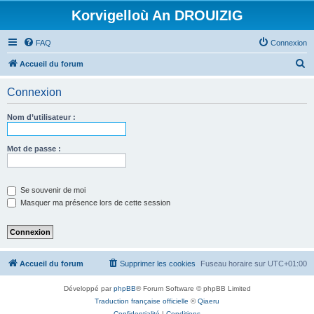
Korvigelloù An DROUIZIG
FAQ
Connexion
R
Accueil du forum
e
Connexion
c
h
Nom d’utilisateur :
e
r
Mot de passe :
c
h
Se souvenir de moi
e
Masquer ma présence lors de cette session
r
Accueil du forum
Supprimer les cookies
Fuseau horaire sur
UTC+01:00
Développé par
phpBB
® Forum Software © phpBB Limited
Traduction française officielle
©
Qiaeru
Confidentialité
|
Conditions