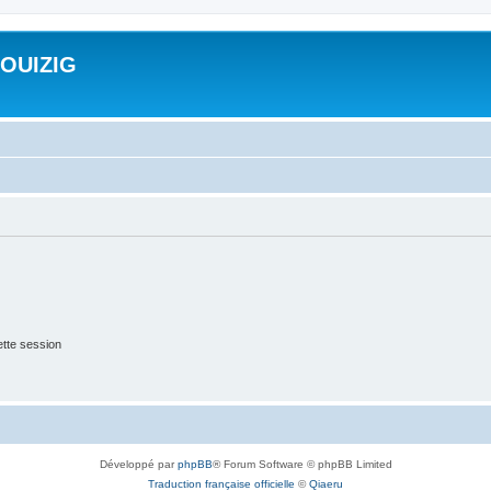
ROUIZIG
tte session
Développé par
phpBB
® Forum Software © phpBB Limited
Traduction française officielle
©
Qiaeru