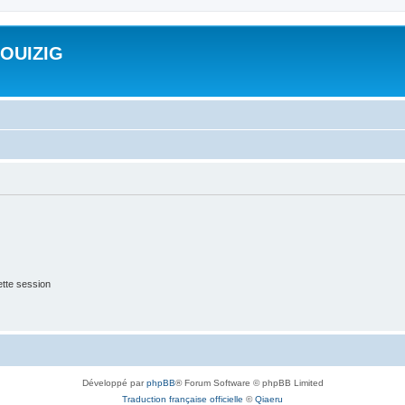
ROUIZIG
tte session
Développé par
phpBB
® Forum Software © phpBB Limited
Traduction française officielle
©
Qiaeru