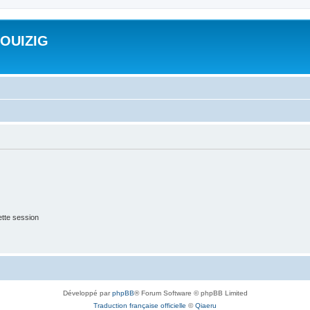
ROUIZIG
tte session
Développé par
phpBB
® Forum Software © phpBB Limited
Traduction française officielle
©
Qiaeru