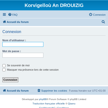
Korvigelloù An DROUIZIG
FAQ
Connexion
R
Accueil du forum
e
Connexion
c
h
Nom d’utilisateur :
e
r
Mot de passe :
c
h
Se souvenir de moi
e
Masquer ma présence lors de cette session
r
Accueil du forum
Supprimer les cookies
Fuseau horaire sur
UTC+01:00
Développé par
phpBB
® Forum Software © phpBB Limited
Traduction française officielle
©
Qiaeru
Confidentialité
|
Conditions