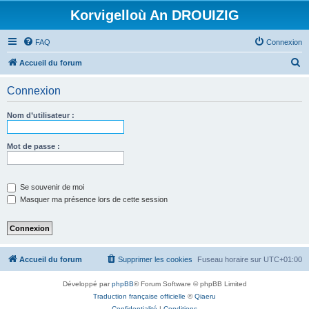
Korvigelloù An DROUIZIG
FAQ
Connexion
R
Accueil du forum
e
Connexion
c
h
Nom d’utilisateur :
e
r
Mot de passe :
c
h
Se souvenir de moi
e
Masquer ma présence lors de cette session
r
Accueil du forum
Supprimer les cookies
Fuseau horaire sur
UTC+01:00
Développé par
phpBB
® Forum Software © phpBB Limited
Traduction française officielle
©
Qiaeru
Confidentialité
|
Conditions