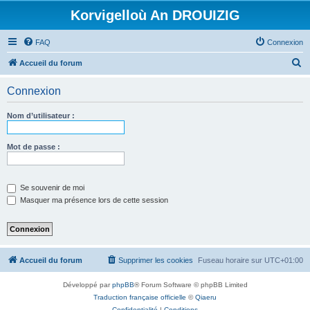
Korvigelloù An DROUIZIG
FAQ
Connexion
R
Accueil du forum
e
Connexion
c
h
Nom d’utilisateur :
e
r
Mot de passe :
c
h
Se souvenir de moi
e
Masquer ma présence lors de cette session
r
Accueil du forum
Supprimer les cookies
Fuseau horaire sur
UTC+01:00
Développé par
phpBB
® Forum Software © phpBB Limited
Traduction française officielle
©
Qiaeru
Confidentialité
|
Conditions