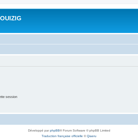
ROUIZIG
tte session
Développé par
phpBB
® Forum Software © phpBB Limited
Traduction française officielle
©
Qiaeru