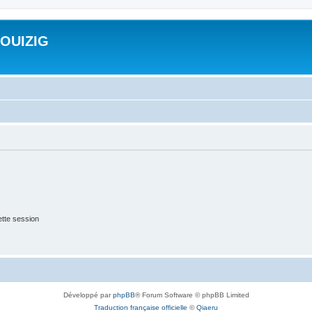
ROUIZIG
tte session
Développé par
phpBB
® Forum Software © phpBB Limited
Traduction française officielle
©
Qiaeru