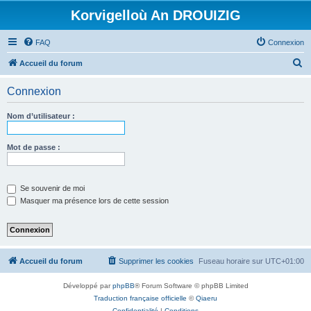
Korvigelloù An DROUIZIG
FAQ
Connexion
R
Accueil du forum
e
Connexion
c
h
Nom d’utilisateur :
e
r
Mot de passe :
c
h
Se souvenir de moi
e
Masquer ma présence lors de cette session
r
Accueil du forum
Supprimer les cookies
Fuseau horaire sur
UTC+01:00
Développé par
phpBB
® Forum Software © phpBB Limited
Traduction française officielle
©
Qiaeru
Confidentialité
|
Conditions