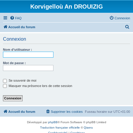
Korvigelloù An DROUIZIG
FAQ
Connexion
R
Accueil du forum
e
Connexion
c
h
Nom d’utilisateur :
e
r
Mot de passe :
c
h
Se souvenir de moi
e
Masquer ma présence lors de cette session
r
Accueil du forum
Supprimer les cookies
Fuseau horaire sur
UTC+01:00
Développé par
phpBB
® Forum Software © phpBB Limited
Traduction française officielle
©
Qiaeru
Confidentialité
|
Conditions