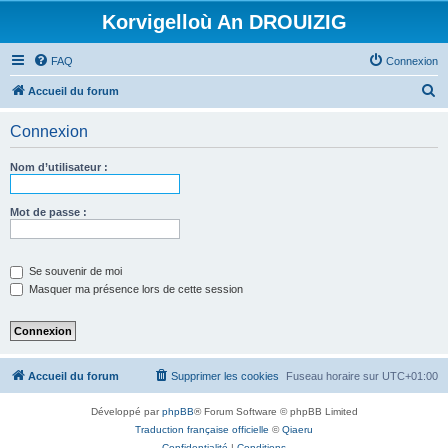
Korvigelloù An DROUIZIG
FAQ
Connexion
R
Accueil du forum
e
Connexion
c
h
Nom d’utilisateur :
e
r
Mot de passe :
c
h
Se souvenir de moi
e
Masquer ma présence lors de cette session
r
Accueil du forum
Supprimer les cookies
Fuseau horaire sur
UTC+01:00
Développé par
phpBB
® Forum Software © phpBB Limited
Traduction française officielle
©
Qiaeru
Confidentialité
|
Conditions