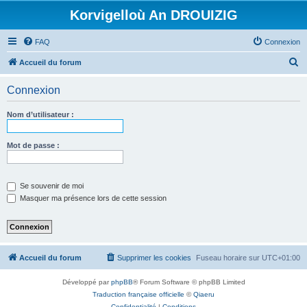
Korvigelloù An DROUIZIG
FAQ
Connexion
R
Accueil du forum
e
Connexion
c
h
Nom d’utilisateur :
e
r
Mot de passe :
c
h
Se souvenir de moi
e
Masquer ma présence lors de cette session
r
Accueil du forum
Supprimer les cookies
Fuseau horaire sur
UTC+01:00
Développé par
phpBB
® Forum Software © phpBB Limited
Traduction française officielle
©
Qiaeru
Confidentialité
|
Conditions