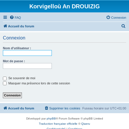
Korvigelloù An DROUIZIG
FAQ
Connexion
R
Accueil du forum
e
Connexion
c
h
Nom d’utilisateur :
e
r
Mot de passe :
c
h
Se souvenir de moi
e
Masquer ma présence lors de cette session
r
Accueil du forum
Supprimer les cookies
Fuseau horaire sur
UTC+01:00
Développé par
phpBB
® Forum Software © phpBB Limited
Traduction française officielle
©
Qiaeru
Confidentialité
|
Conditions