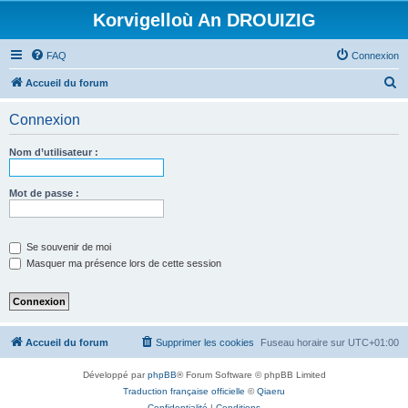
Korvigelloù An DROUIZIG
FAQ
Connexion
R
Accueil du forum
e
Connexion
c
h
Nom d’utilisateur :
e
r
Mot de passe :
c
h
Se souvenir de moi
e
Masquer ma présence lors de cette session
r
Accueil du forum
Supprimer les cookies
Fuseau horaire sur
UTC+01:00
Développé par
phpBB
® Forum Software © phpBB Limited
Traduction française officielle
©
Qiaeru
Confidentialité
|
Conditions