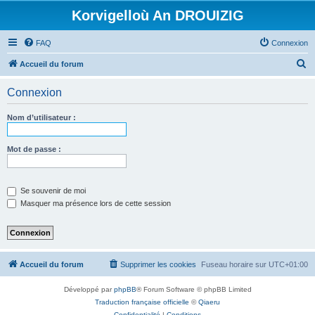
Korvigelloù An DROUIZIG
FAQ
Connexion
R
Accueil du forum
e
Connexion
c
h
Nom d’utilisateur :
e
r
Mot de passe :
c
h
Se souvenir de moi
e
Masquer ma présence lors de cette session
r
Accueil du forum
Supprimer les cookies
Fuseau horaire sur
UTC+01:00
Développé par
phpBB
® Forum Software © phpBB Limited
Traduction française officielle
©
Qiaeru
Confidentialité
|
Conditions