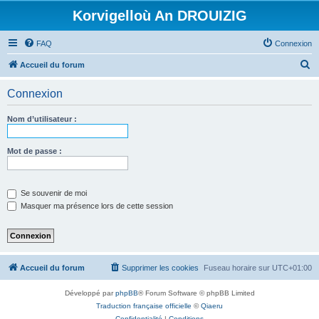
Korvigelloù An DROUIZIG
FAQ
Connexion
R
Accueil du forum
e
Connexion
c
h
Nom d’utilisateur :
e
r
Mot de passe :
c
h
Se souvenir de moi
e
Masquer ma présence lors de cette session
r
Accueil du forum
Supprimer les cookies
Fuseau horaire sur
UTC+01:00
Développé par
phpBB
® Forum Software © phpBB Limited
Traduction française officielle
©
Qiaeru
Confidentialité
|
Conditions