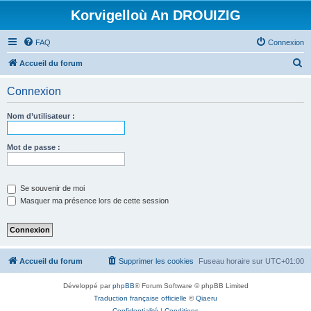
Korvigelloù An DROUIZIG
FAQ
Connexion
R
Accueil du forum
e
Connexion
c
h
Nom d’utilisateur :
e
r
Mot de passe :
c
h
Se souvenir de moi
e
Masquer ma présence lors de cette session
r
Accueil du forum
Supprimer les cookies
Fuseau horaire sur
UTC+01:00
Développé par
phpBB
® Forum Software © phpBB Limited
Traduction française officielle
©
Qiaeru
Confidentialité
|
Conditions