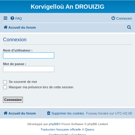
Korvigelloù An DROUIZIG
FAQ
Connexion
R
Accueil du forum
e
Connexion
c
h
Nom d’utilisateur :
e
r
Mot de passe :
c
h
Se souvenir de moi
e
Masquer ma présence lors de cette session
r
Accueil du forum
Supprimer les cookies
Fuseau horaire sur
UTC+01:00
Développé par
phpBB
® Forum Software © phpBB Limited
Traduction française officielle
©
Qiaeru
Confidentialité
|
Conditions