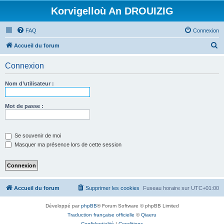
Korvigelloù An DROUIZIG
FAQ
Connexion
R
Accueil du forum
e
Connexion
c
h
Nom d’utilisateur :
e
r
Mot de passe :
c
h
Se souvenir de moi
e
Masquer ma présence lors de cette session
r
Accueil du forum
Supprimer les cookies
Fuseau horaire sur
UTC+01:00
Développé par
phpBB
® Forum Software © phpBB Limited
Traduction française officielle
©
Qiaeru
Confidentialité
|
Conditions