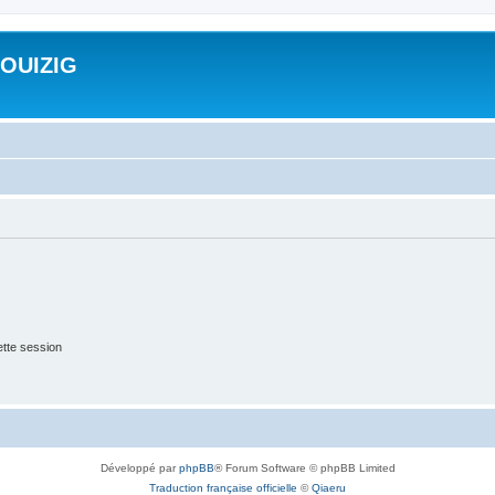
ROUIZIG
tte session
Développé par
phpBB
® Forum Software © phpBB Limited
Traduction française officielle
©
Qiaeru