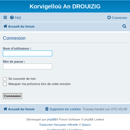
Korvigelloù An DROUIZIG
FAQ
Connexion
R
Accueil du forum
e
Connexion
c
h
Nom d’utilisateur :
e
r
Mot de passe :
c
h
Se souvenir de moi
e
Masquer ma présence lors de cette session
r
Accueil du forum
Supprimer les cookies
Fuseau horaire sur
UTC+01:00
Développé par
phpBB
® Forum Software © phpBB Limited
Traduction française officielle
©
Qiaeru
Confidentialité
|
Conditions