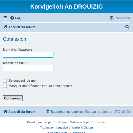
Korvigelloù An DROUIZIG
FAQ
Connexion
R
Accueil du forum
e
Connexion
c
h
Nom d’utilisateur :
e
r
Mot de passe :
c
h
Se souvenir de moi
e
Masquer ma présence lors de cette session
r
Accueil du forum
Supprimer les cookies
Fuseau horaire sur
UTC+01:00
Développé par
phpBB
® Forum Software © phpBB Limited
Traduction française officielle
©
Qiaeru
Confidentialité
|
Conditions