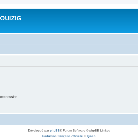
ROUIZIG
tte session
Développé par
phpBB
® Forum Software © phpBB Limited
Traduction française officielle
©
Qiaeru