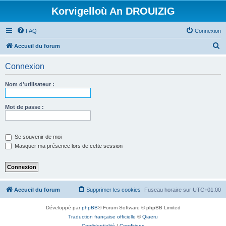
Korvigelloù An DROUIZIG
FAQ
Connexion
R
Accueil du forum
e
Connexion
c
h
Nom d’utilisateur :
e
r
Mot de passe :
c
h
Se souvenir de moi
e
Masquer ma présence lors de cette session
r
Accueil du forum
Supprimer les cookies
Fuseau horaire sur
UTC+01:00
Développé par
phpBB
® Forum Software © phpBB Limited
Traduction française officielle
©
Qiaeru
Confidentialité
|
Conditions