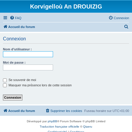
Korvigelloù An DROUIZIG
FAQ
Connexion
R
Accueil du forum
e
Connexion
c
h
Nom d’utilisateur :
e
r
Mot de passe :
c
h
Se souvenir de moi
e
Masquer ma présence lors de cette session
r
Accueil du forum
Supprimer les cookies
Fuseau horaire sur
UTC+01:00
Développé par
phpBB
® Forum Software © phpBB Limited
Traduction française officielle
©
Qiaeru
Confidentialité
|
Conditions