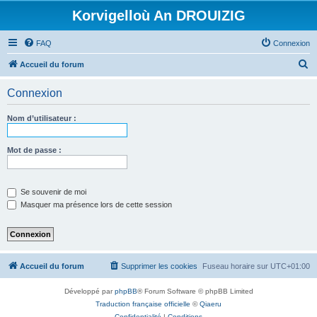
Korvigelloù An DROUIZIG
FAQ
Connexion
R
Accueil du forum
e
Connexion
c
h
Nom d’utilisateur :
e
r
Mot de passe :
c
h
Se souvenir de moi
e
Masquer ma présence lors de cette session
r
Accueil du forum
Supprimer les cookies
Fuseau horaire sur
UTC+01:00
Développé par
phpBB
® Forum Software © phpBB Limited
Traduction française officielle
©
Qiaeru
Confidentialité
|
Conditions