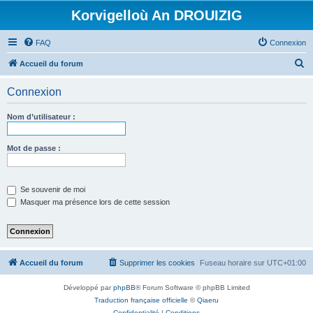
Korvigelloù An DROUIZIG
FAQ
Connexion
R
Accueil du forum
e
Connexion
c
h
Nom d’utilisateur :
e
r
Mot de passe :
c
h
Se souvenir de moi
e
Masquer ma présence lors de cette session
r
Accueil du forum
Supprimer les cookies
Fuseau horaire sur
UTC+01:00
Développé par
phpBB
® Forum Software © phpBB Limited
Traduction française officielle
©
Qiaeru
Confidentialité
|
Conditions