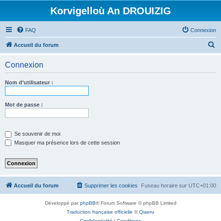
Korvigelloù An DROUIZIG
FAQ
Connexion
R
Accueil du forum
e
Connexion
c
h
Nom d’utilisateur :
e
r
Mot de passe :
c
h
Se souvenir de moi
e
Masquer ma présence lors de cette session
r
Accueil du forum
Supprimer les cookies
Fuseau horaire sur
UTC+01:00
Développé par
phpBB
® Forum Software © phpBB Limited
Traduction française officielle
©
Qiaeru
Confidentialité
|
Conditions