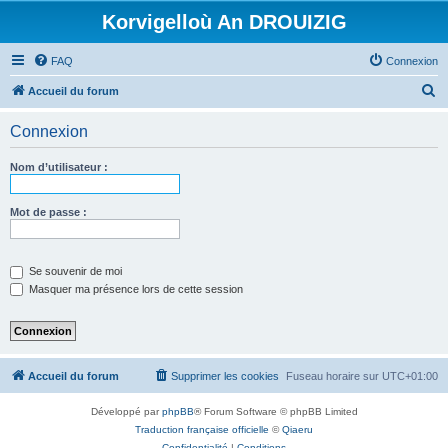
Korvigelloù An DROUIZIG
FAQ
Connexion
R
Accueil du forum
e
Connexion
c
h
Nom d’utilisateur :
e
r
Mot de passe :
c
h
Se souvenir de moi
e
Masquer ma présence lors de cette session
r
Accueil du forum
Supprimer les cookies
Fuseau horaire sur
UTC+01:00
Développé par
phpBB
® Forum Software © phpBB Limited
Traduction française officielle
©
Qiaeru
Confidentialité
|
Conditions