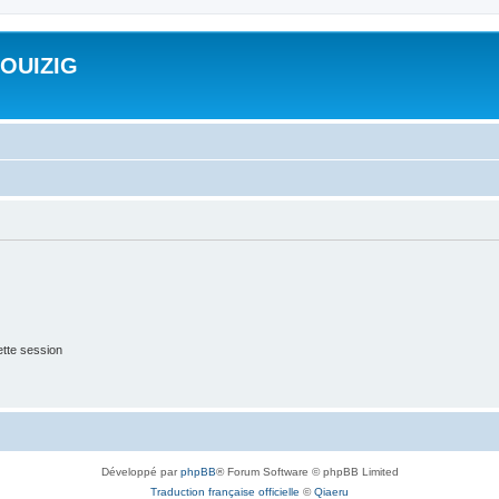
ROUIZIG
tte session
Développé par
phpBB
® Forum Software © phpBB Limited
Traduction française officielle
©
Qiaeru