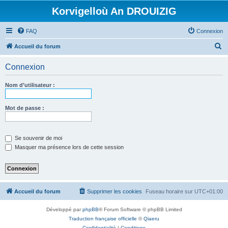
Korvigelloù An DROUIZIG
FAQ
Connexion
R
Accueil du forum
e
Connexion
c
h
Nom d’utilisateur :
e
r
Mot de passe :
c
h
Se souvenir de moi
e
Masquer ma présence lors de cette session
r
Accueil du forum
Supprimer les cookies
Fuseau horaire sur
UTC+01:00
Développé par
phpBB
® Forum Software © phpBB Limited
Traduction française officielle
©
Qiaeru
Confidentialité
|
Conditions