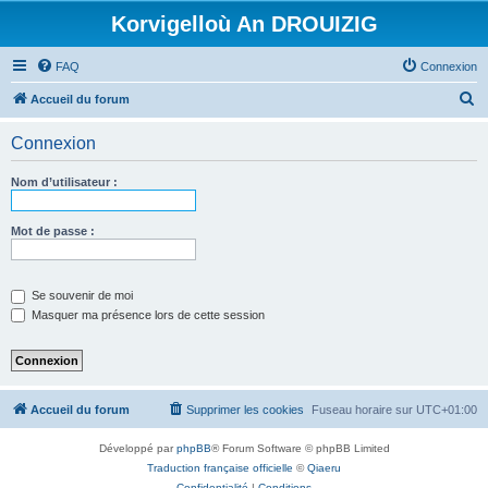
Korvigelloù An DROUIZIG
FAQ
Connexion
R
Accueil du forum
e
Connexion
c
h
Nom d’utilisateur :
e
r
Mot de passe :
c
h
Se souvenir de moi
e
Masquer ma présence lors de cette session
r
Accueil du forum
Supprimer les cookies
Fuseau horaire sur
UTC+01:00
Développé par
phpBB
® Forum Software © phpBB Limited
Traduction française officielle
©
Qiaeru
Confidentialité
|
Conditions