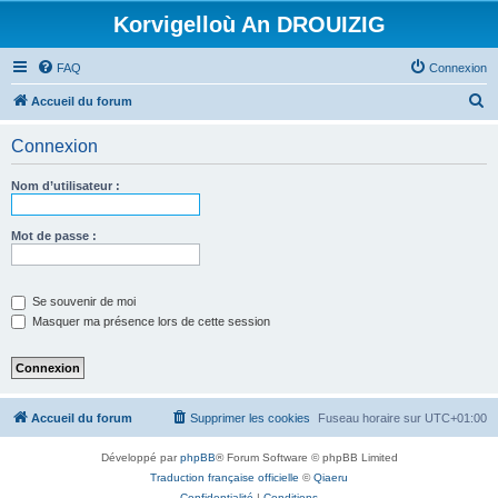
Korvigelloù An DROUIZIG
FAQ
Connexion
R
Accueil du forum
e
Connexion
c
h
Nom d’utilisateur :
e
r
Mot de passe :
c
h
Se souvenir de moi
e
Masquer ma présence lors de cette session
r
Accueil du forum
Supprimer les cookies
Fuseau horaire sur
UTC+01:00
Développé par
phpBB
® Forum Software © phpBB Limited
Traduction française officielle
©
Qiaeru
Confidentialité
|
Conditions