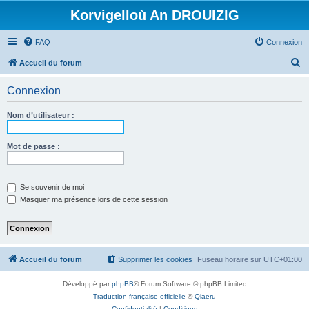
Korvigelloù An DROUIZIG
FAQ
Connexion
R
Accueil du forum
e
Connexion
c
h
Nom d’utilisateur :
e
r
Mot de passe :
c
h
Se souvenir de moi
e
Masquer ma présence lors de cette session
r
Accueil du forum
Supprimer les cookies
Fuseau horaire sur
UTC+01:00
Développé par
phpBB
® Forum Software © phpBB Limited
Traduction française officielle
©
Qiaeru
Confidentialité
|
Conditions