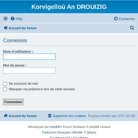
Korvigelloù An DROUIZIG
FAQ
Connexion
R
Accueil du forum
e
Connexion
c
h
Nom d’utilisateur :
e
r
Mot de passe :
c
h
Se souvenir de moi
e
Masquer ma présence lors de cette session
r
Accueil du forum
Supprimer les cookies
Fuseau horaire sur
UTC+01:00
Développé par
phpBB
® Forum Software © phpBB Limited
Traduction française officielle
©
Qiaeru
Confidentialité
|
Conditions