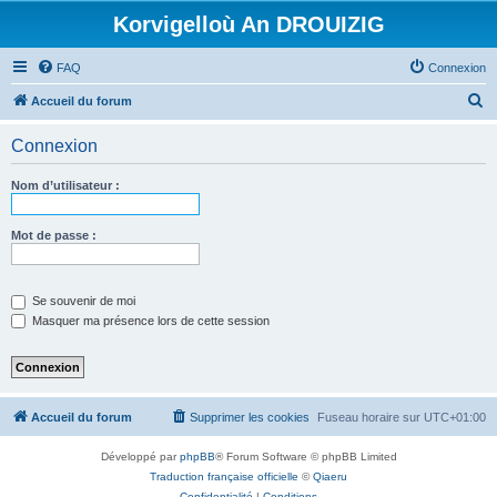
Korvigelloù An DROUIZIG
FAQ
Connexion
R
Accueil du forum
e
Connexion
c
h
Nom d’utilisateur :
e
r
Mot de passe :
c
h
Se souvenir de moi
e
Masquer ma présence lors de cette session
r
Accueil du forum
Supprimer les cookies
Fuseau horaire sur
UTC+01:00
Développé par
phpBB
® Forum Software © phpBB Limited
Traduction française officielle
©
Qiaeru
Confidentialité
|
Conditions