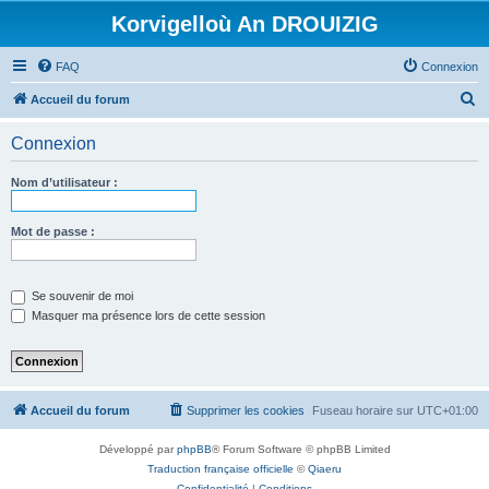
Korvigelloù An DROUIZIG
FAQ
Connexion
R
Accueil du forum
e
Connexion
c
h
Nom d’utilisateur :
e
r
Mot de passe :
c
h
Se souvenir de moi
e
Masquer ma présence lors de cette session
r
Accueil du forum
Supprimer les cookies
Fuseau horaire sur
UTC+01:00
Développé par
phpBB
® Forum Software © phpBB Limited
Traduction française officielle
©
Qiaeru
Confidentialité
|
Conditions