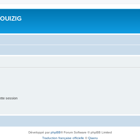
ROUIZIG
tte session
Développé par
phpBB
® Forum Software © phpBB Limited
Traduction française officielle
©
Qiaeru