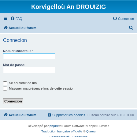
Korvigelloù An DROUIZIG
FAQ
Connexion
R
Accueil du forum
e
Connexion
c
h
Nom d’utilisateur :
e
r
Mot de passe :
c
h
Se souvenir de moi
e
Masquer ma présence lors de cette session
r
Accueil du forum
Supprimer les cookies
Fuseau horaire sur
UTC+01:00
Développé par
phpBB
® Forum Software © phpBB Limited
Traduction française officielle
©
Qiaeru
Confidentialité
|
Conditions